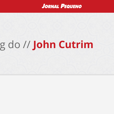
g do //
John Cutrim