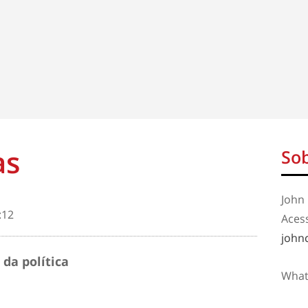
as
Sob
John 
:12
Aces
john
 da política
What