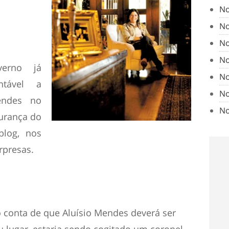
No
No
No
No
erno já
No
ntável a
No
endes no
No
urança do
blog, nos
rpresas.
 conta de que Aluísio Mendes deverá ser