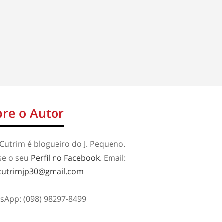
re o Autor
Cutrim é blogueiro do J. Pequeno.
se o seu
Perfil no Facebook
. Email:
cutrimjp30@gmail.com
sApp: (098) 98297-8499