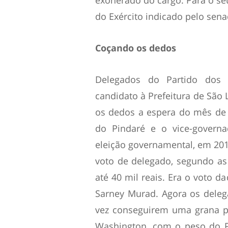
exonerado do cargo. Para o se
do Exército indicado pelo sena
Coçando os dedos
Delegados do Partido dos 
candidato à Prefeitura de São 
os dedos a espera do mês de 
do Pindaré e o vice-governa
eleição governamental, em 2010
voto de delegado, segundo as
até 40 mil reais. Era o voto 
Sarney Murad. Agora os delega
vez conseguirem uma grana p
Washington, com o peso do P