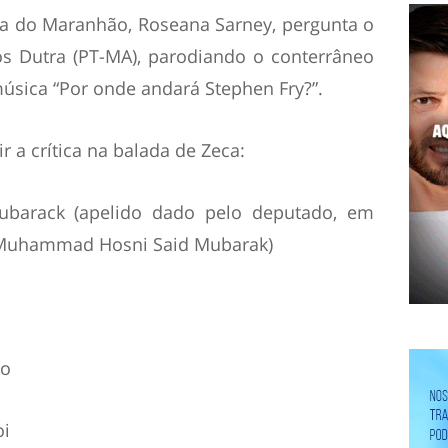
a do Maranhão, Roseana Sarney, pergunta o
os Dutra (PT-MA), parodiando o conterrâneo
música “Por onde andará Stephen Fry?”.
r a crítica na balada de Zeca:
barack (apelido dado pelo deputado, em
o Muhammad Hosni Said Mubarak)
ro
oi