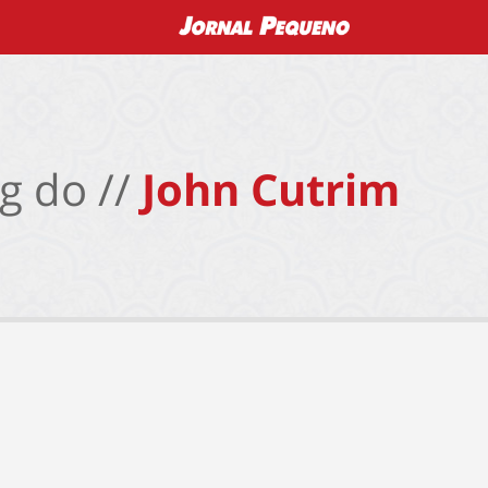
g do //
John Cutrim