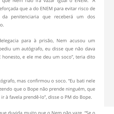
nte que Nem não irá vazar igual o ENEM. “A
forçada que a do ENEM para evitar risco de
r da penitenciaria que receberá um dos
o.
 delegacia para à prisão, Nem acusou um
 pediu um autógrafo, eu disse que não dava
 honesto, e ele me deu um soco”, teria dito
ógrafo, mas confirmou o soco. “Eu bati nele
izendo que o Bope não prende ninguém, que
l ir à favela prendê-lo”, disse o PM do Bope.
que duvida muito que o Nem não vaze. “Se o