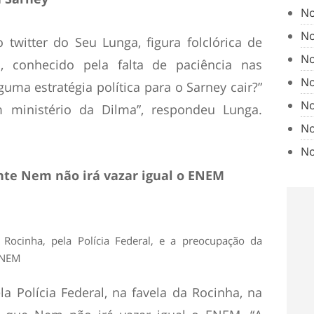
No
No
twitter do Seu Lunga, figura folclórica de
No
, conhecido pela falta de paciência nas
No
guma estratégia política para o Sarney cair?”
No
m ministério da Dilma”, respondeu Lunga.
No
No
ante Nem não irá vazar igual o ENEM
a Rocinha, pela Polícia Federal, e a preocupação da
 ENEM
a Polícia Federal, na favela da Rocinha, na