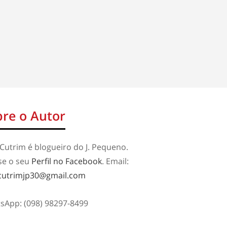
re o Autor
Cutrim é blogueiro do J. Pequeno.
se o seu
Perfil no Facebook
. Email:
cutrimjp30@gmail.com
sApp: (098) 98297-8499