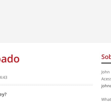
bado
Sob
John 
4:43
Aces
john
ey?
What