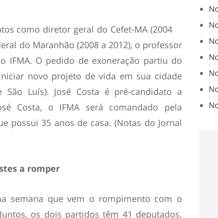
No
No
tos como diretor geral do Cefet-MA (2004
No
ederal do Maranhão (2008 a 2012), o professor
No
 do IFMA. O pedido de exoneração partiu do
No
iniciar novo projeto de vida em sua cidade
No
 São Luís). José Costa é pré-candidato a
No
José Costa, o IFMA será comandado pela
ue possui 35 anos de casa. (Notas do Jornal
estes a romper
 na semana que vem o rompimento com o
untos, os dois partidos têm 41 deputados.