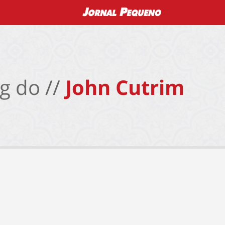
g do //
John Cutrim