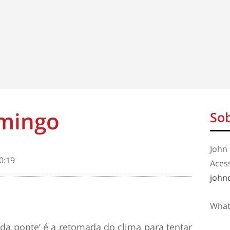
mingo
Sob
John 
0:19
Aces
john
What
 da ponte’ é a retomada do clima para tentar