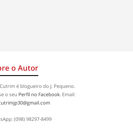
re o Autor
Cutrim é blogueiro do J. Pequeno.
se o seu
Perfil no Facebook
. Email:
cutrimjp30@gmail.com
sApp: (098) 98297-8499