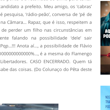
 candidato a prefeito. Meu amigo, os ‘cabras’
 pesquisa, ‘rádio-peão’, conversa de ‘pé de
ia, na Câmara… Rapaz, que é isso, respeitem a
de perder um filho nas circunstâncias em
te falando na possibilidade ‘dele’ sair
 Pqp…!!! Anota aí…, a possibilidade de Flávio
 0,0000000000000%…, é a mesma do Flamengo
 Libertadores. CASO ENCERRADO. Quem tá
sabe das coisas. (Do Colunaço do Pêta deste