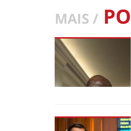
PO
MAIS /