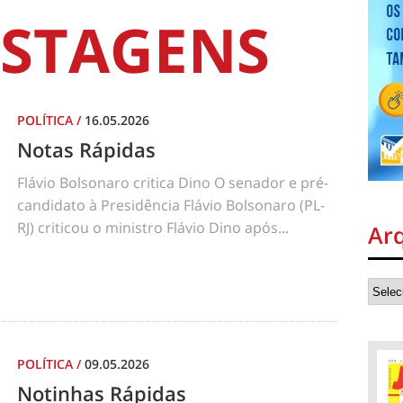
STAGENS
POLÍTICA
/
16.05.2026
Notas Rápidas
Flávio Bolsonaro critica Dino O senador e pré-
candidato à Presidência Flávio Bolsonaro (PL-
RJ) criticou o ministro Flávio Dino após...
Ar
POLÍTICA
/
09.05.2026
Notinhas Rápidas