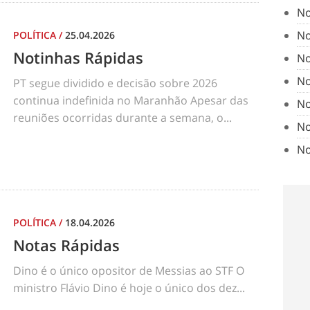
No
No
POLÍTICA
/
25.04.2026
Notinhas Rápidas
No
No
PT segue dividido e decisão sobre 2026
continua indefinida no Maranhão Apesar das
No
reuniões ocorridas durante a semana, o...
No
No
POLÍTICA
/
18.04.2026
Notas Rápidas
Dino é o único opositor de Messias ao STF O
ministro Flávio Dino é hoje o único dos dez...