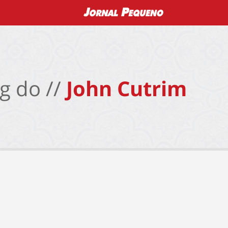
g do //
John Cutrim