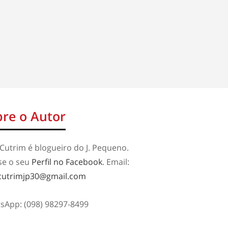
re o Autor
Cutrim é blogueiro do J. Pequeno.
se o seu
Perfil no Facebook
. Email:
cutrimjp30@gmail.com
sApp: (098) 98297-8499