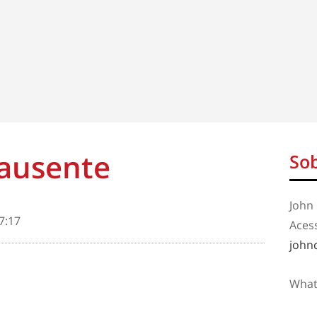
 ausente
Sob
John 
7:17
Aces
john
What