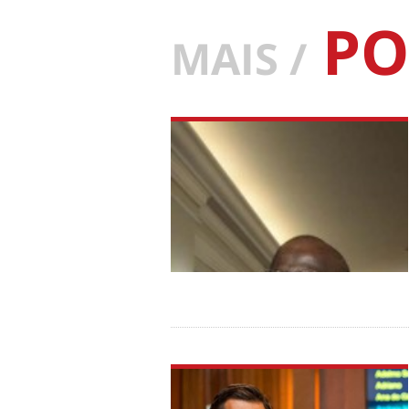
PO
MAIS /