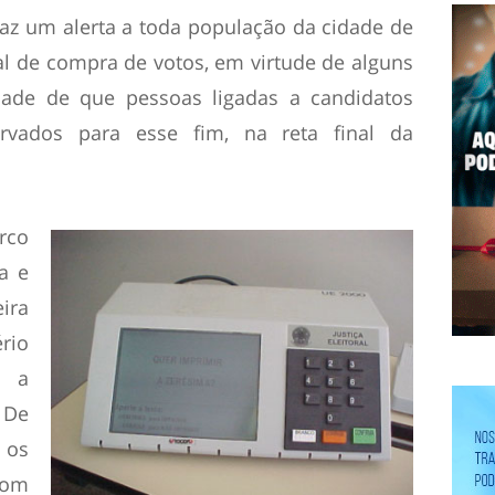
 faz um alerta a toda população da cidade de
al de compra de votos, em virtude de alguns
dade de que pessoas ligadas a candidatos
rvados para esse fim, na reta final da
rco
a e
ira
rio
u a
 De
 os
com