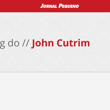
g do //
John Cutrim