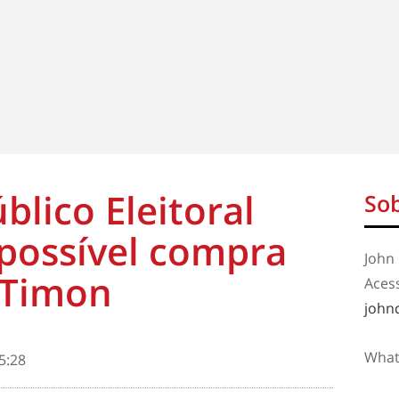
blico Eleitoral
Sob
 possível compra
John 
 Timon
Aces
john
What
5:28