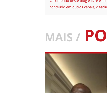
O conteúdo deste blog é livre e se
conteúdo em outros canais,
desde
PO
MAIS /