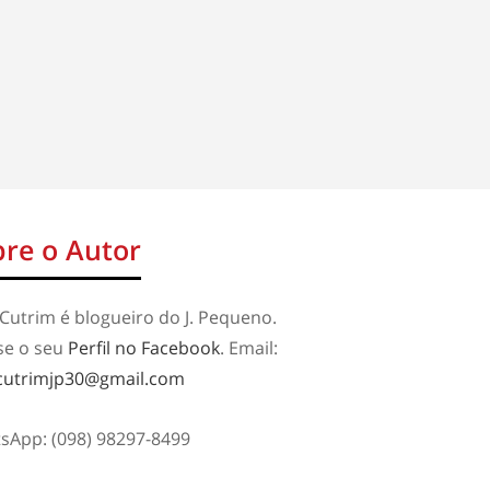
re o Autor
Cutrim é blogueiro do J. Pequeno.
se o seu
Perfil no Facebook
. Email:
cutrimjp30@gmail.com
sApp: (098) 98297-8499