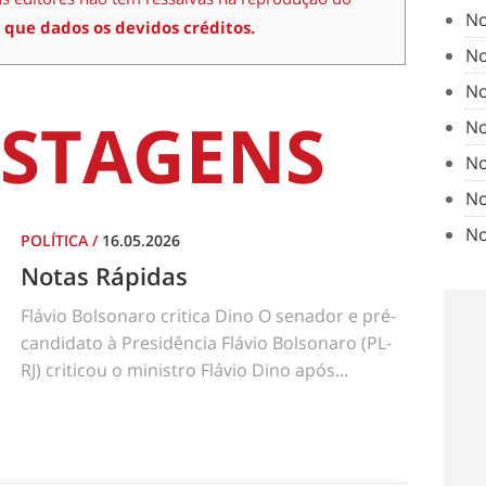
No
 que dados os devidos créditos.
No
No
STAGENS
No
No
No
No
POLÍTICA
/
16.05.2026
Notas Rápidas
Flávio Bolsonaro critica Dino O senador e pré-
candidato à Presidência Flávio Bolsonaro (PL-
RJ) criticou o ministro Flávio Dino após...