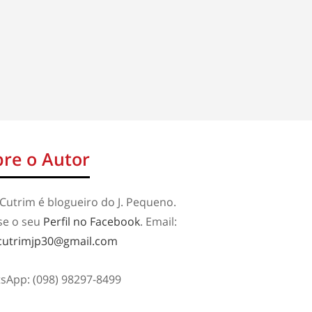
re o Autor
Cutrim é blogueiro do J. Pequeno.
se o seu
Perfil no Facebook
. Email:
cutrimjp30@gmail.com
sApp: (098) 98297-8499