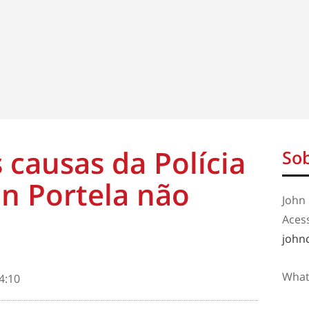
 causas da Polícia
Sob
son Portela não
John 
Aces
john
What
4:10