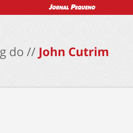
g do //
John Cutrim