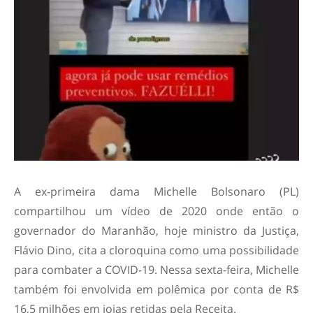
A ex-primeira dama Michelle Bolsonaro (PL)
compartilhou um vídeo de 2020 onde então o
governador do Maranhão, hoje ministro da Justiça,
Flávio Dino, cita a cloroquina como uma possibilidade
para combater a COVID-19. Nessa sexta-feira, Michelle
também foi envolvida em polêmica por conta de R$
16,5 milhões em joias retidas pela Receita.