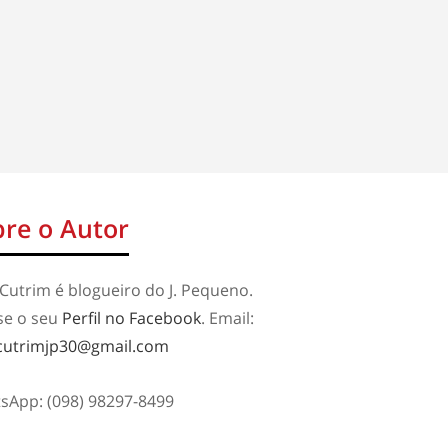
re o Autor
Cutrim é blogueiro do J. Pequeno.
se o seu
Perfil no Facebook
. Email:
cutrimjp30@gmail.com
sApp: (098) 98297-8499