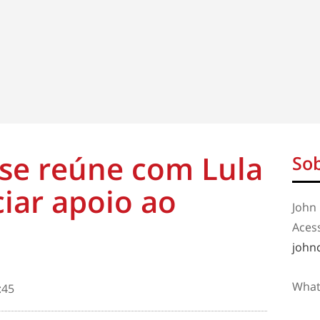
 se reúne com Lula
Sob
iar apoio ao
John 
Aces
john
What
:45