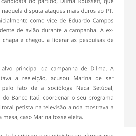
 candidata do partido, Dilma Rousseff, que
tou naquela disputa ataques mais duros ao PT.
nicialmente como vice de Eduardo Campos
dente de avião durante a campanha. A ex-
 chapa e chegou a liderar as pesquisas de
o alvo principal da campanha de Dilma. A
utava a reeleição, acusou Marina de ser
 pelo fato de a socióloga Neca Setúbal,
ta do Banco Itaú, coordenar o seu programa
toral petista na televisão ainda mostrava a
mesa, caso Marina fosse eleita.
 Lula criticou a ex-ministra ao afirmar que