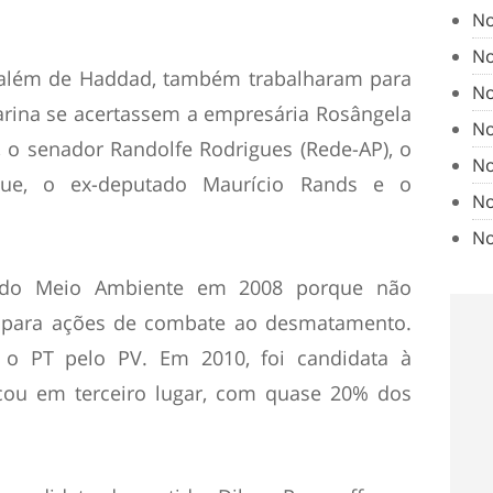
No
No
 além de Haddad, também trabalharam para
No
arina se acertassem a empresária Rosângela
No
, o senador Randolfe Rodrigues (Rede-AP), o
No
rque, o ex-deputado Maurício Rands e o
No
No
o do Meio Ambiente em 2008 porque não
 para ações de combate ao desmatamento.
 o PT pelo PV. Em 2010, foi candidata à
icou em terceiro lugar, com quase 20% dos