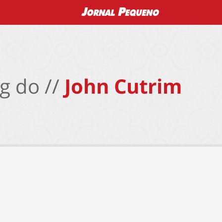
g do //
John Cutrim