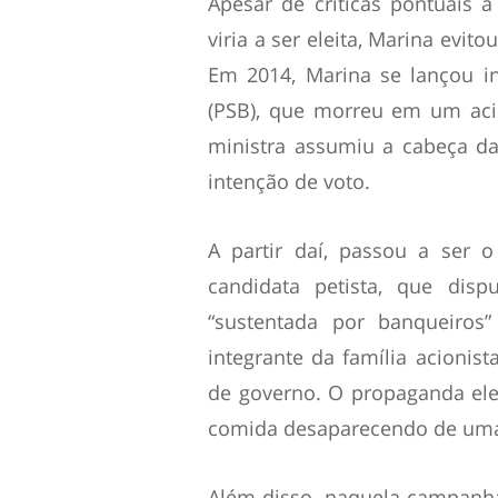
Apesar de críticas pontuais à
viria a ser eleita, Marina evi
Em 2014, Marina se lançou i
(PSB), que morreu em um aci
ministra assumiu a cabeça da
intenção de voto.
A partir daí, passou a ser 
candidata petista, que disp
“sustentada por banqueiros”
integrante da família acionis
de governo. O propaganda elei
comida desaparecendo de uma 
Além disso, naquela campanha,