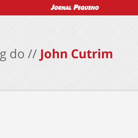
g do //
John Cutrim