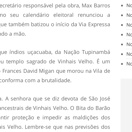
Secretário responsável pela obra, Max Barros
No
o seu calendário eleitoral renunciou a
No
que também batizou o início da Via Expressa
No
ndo a mão.
No
No
 que índios uçacuaba, da Nação Tupinambá
No
eu templo sagrado de Vinhais Velho. É um
No
do Frances David Migan que morou na Vila de
conforma com a brutalidade.
. A senhora que se diz devota de São José
ncestrais de Vinhais Velho. O Bita do Barão
antir proteção e impedir as maldições dos
ais Velho. Lembre-se que nas previsões dos