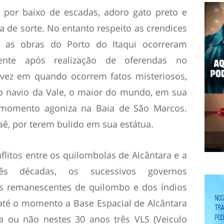
 por baixo de escadas, adoro gato preto e
ia de sorte. No entanto respeito as crendices
m as obras do Porto do Itaqui ocorreram
ente após realização de oferendas no
vez em quando ocorrem fatos misteriosos,
o navio da Vale, o maior do mundo, em sua
é momento agoniza na Baia de São Marcos.
aê, por terem bulido em sua estátua.
itos entre os quilombolas de Alcântara e a
rês décadas, os sucessivos governos
os remanescentes de quilombo e dos índios
 até o momento a Base Espacial de Alcântara
ia ou não nestes 30 anos três VLS (Veiculo