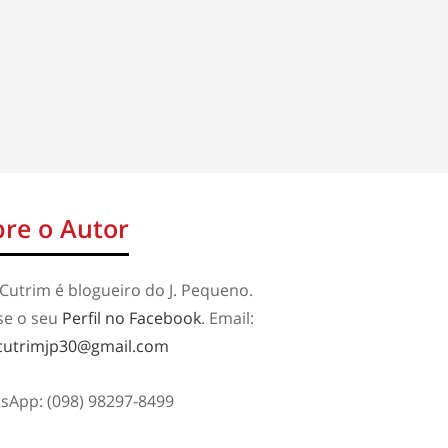
re o Autor
Cutrim é blogueiro do J. Pequeno.
se o seu
Perfil no Facebook
. Email:
cutrimjp30@gmail.com
sApp: (098) 98297-8499