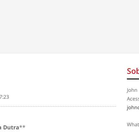
Sob
John 
7:23
Aces
john
What
a Dutra
**