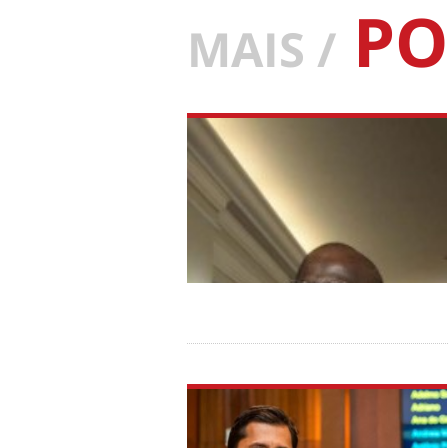
PO
MAIS /