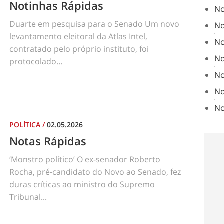
Notinhas Rápidas
No
Duarte em pesquisa para o Senado Um novo
No
levantamento eleitoral da Atlas Intel,
No
contratado pelo próprio instituto, foi
No
protocolado...
No
No
No
POLÍTICA
/
02.05.2026
Notas Rápidas
‘Monstro político’ O ex-senador Roberto
Rocha, pré-candidato do Novo ao Senado, fez
duras críticas ao ministro do Supremo
Tribunal...