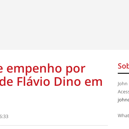
e empenho por
Sob
de Flávio Dino em
John 
Aces
john
What
6:33