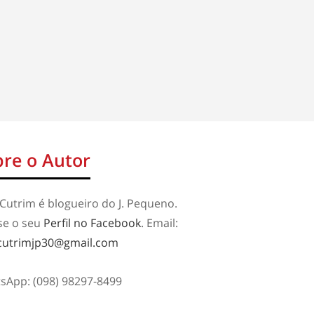
re o Autor
Cutrim é blogueiro do J. Pequeno.
se o seu
Perfil no Facebook
. Email:
cutrimjp30@gmail.com
sApp: (098) 98297-8499