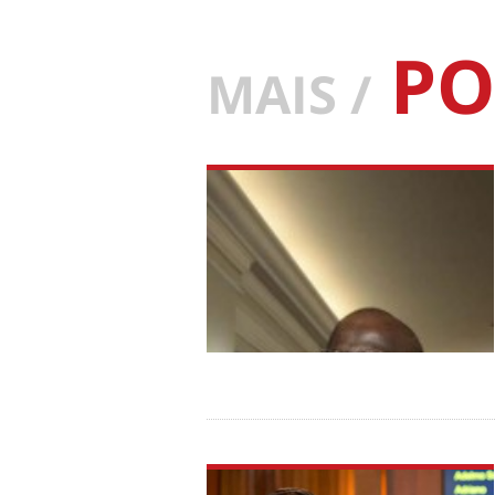
PO
MAIS /