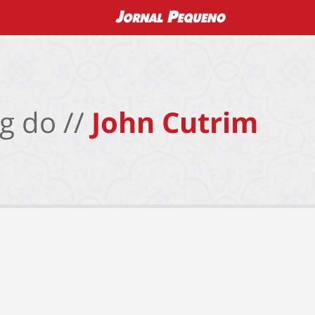
g do //
John Cutrim