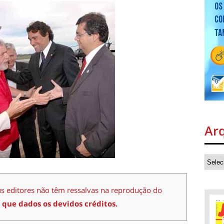
Ar
us editores não têm ressalvas na reprodução do
 que dados os devidos créditos.