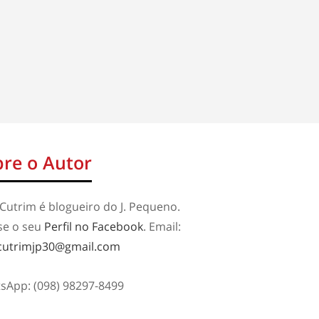
re o Autor
Cutrim é blogueiro do J. Pequeno.
se o seu
Perfil no Facebook
. Email:
cutrimjp30@gmail.com
sApp: (098) 98297-8499