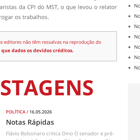
No
ristas da CPI do MST, o que levou o relator
No
rogar os trabalhos.
No
No
us editores não têm ressalvas na reprodução do
No
 que dados os devidos créditos.
No
No
STAGENS
POLÍTICA
/
16.05.2026
Notas Rápidas
Flávio Bolsonaro critica Dino O senador e pré-