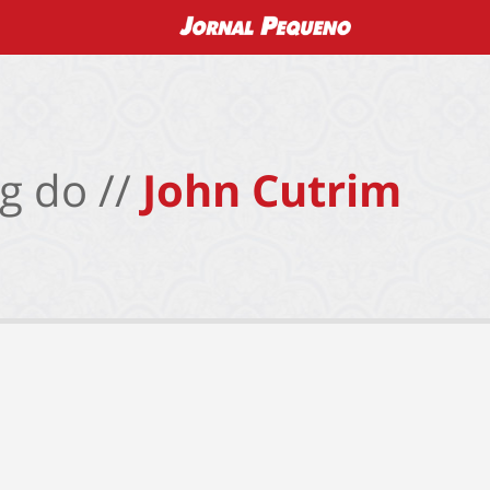
g do //
John Cutrim