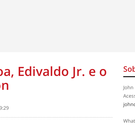
a, Edivaldo Jr. e o
Sob
on
John 
Aces
john
9:29
What