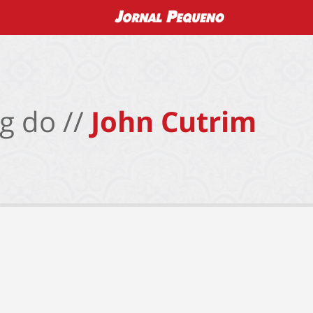
g do //
John Cutrim