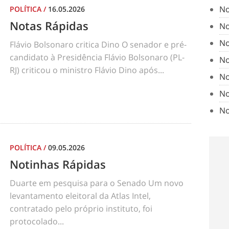
No
POLÍTICA
/
16.05.2026
Notas Rápidas
No
No
Flávio Bolsonaro critica Dino O senador e pré-
candidato à Presidência Flávio Bolsonaro (PL-
No
RJ) criticou o ministro Flávio Dino após...
No
No
No
POLÍTICA
/
09.05.2026
Notinhas Rápidas
Duarte em pesquisa para o Senado Um novo
levantamento eleitoral da Atlas Intel,
contratado pelo próprio instituto, foi
protocolado...