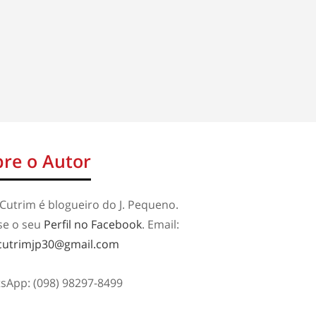
re o Autor
Cutrim é blogueiro do J. Pequeno.
se o seu
Perfil no Facebook
. Email:
cutrimjp30@gmail.com
sApp: (098) 98297-8499