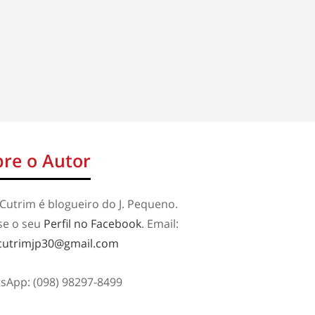
re o Autor
Cutrim é blogueiro do J. Pequeno.
se o seu
Perfil no Facebook
. Email:
cutrimjp30@gmail.com
sApp: (098) 98297-8499