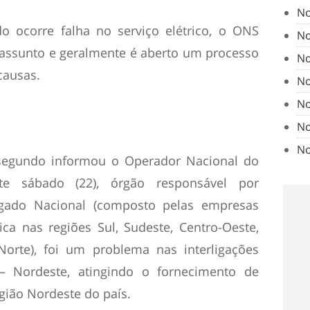
No
o ocorre falha no serviço elétrico, o ONS
No
assunto e geralmente é aberto um processo
No
causas.
No
No
No
No
, segundo informou o Operador Nacional do
ste sábado (22), órgão responsável por
ligado Nacional (composto pelas empresas
ica nas regiões Sul, Sudeste, Centro-Oeste,
Norte), foi um problema nas interligações
– Nordeste, atingindo o fornecimento de
egião Nordeste do país.