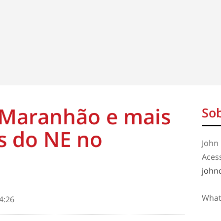
 Maranhão e mais
Sob
s do NE no
John 
Aces
john
What
4:26