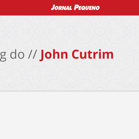
g do //
John Cutrim