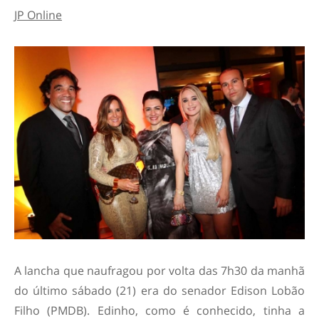
JP Online
A lancha que naufragou por volta das 7h30 da manhã
do último sábado (21) era do senador Edison Lobão
Filho (PMDB). Edinho, como é conhecido, tinha a