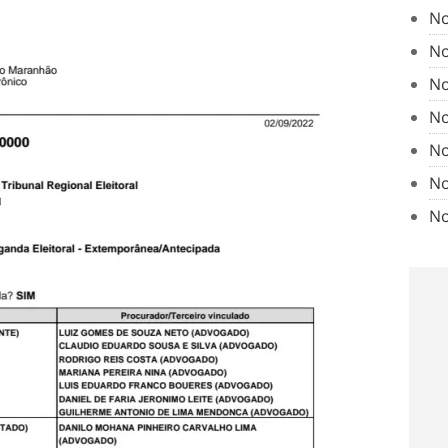
No
No
No
No
No
No
No