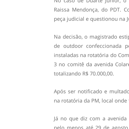
No caso de Duarte Júnior, o 
Raissa Mendonça, do PDT. Co
peça judicial e questionou na J
Na decisão, o magistrado esti
de outdoor confeccionada p
instaladas na rotatória do Com
3 no comitê da avenida Colar
totalizando R$ 70.000,00.
Após ser notificado e multado,
na rotatória da PM, local onde
Já no que diz com a avenida
pelo menos até 29 de agosto, 