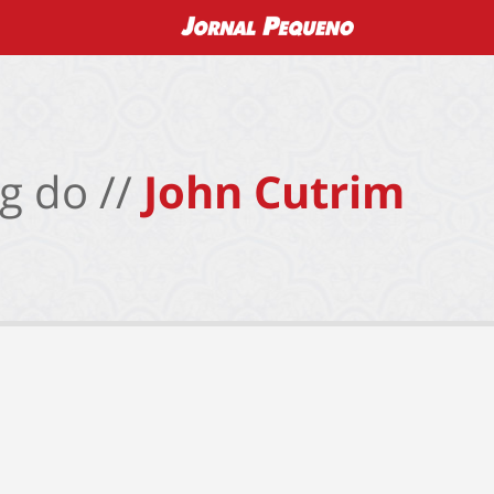
g do //
John Cutrim