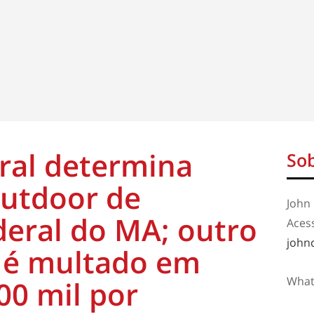
oral determina
Sob
outdoor de
John 
eral do MA; outro
Aces
john
 é multado em
What
00 mil por