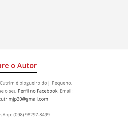
re o Autor
Cutrim é blogueiro do J. Pequeno.
se o seu
Perfil no Facebook
. Email:
cutrimjp30@gmail.com
sApp: (098) 98297-8499