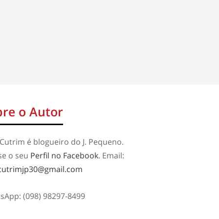
re o Autor
Cutrim é blogueiro do J. Pequeno.
se o seu
Perfil no Facebook
. Email:
cutrimjp30@gmail.com
sApp: (098) 98297-8499