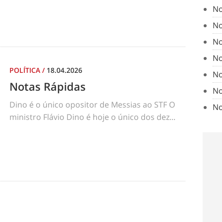
No
No
No
No
POLÍTICA
/
18.04.2026
No
Notas Rápidas
No
Dino é o único opositor de Messias ao STF O
No
ministro Flávio Dino é hoje o único dos dez...