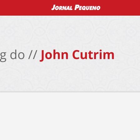
g do //
John Cutrim