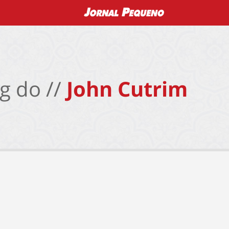
g do //
John Cutrim