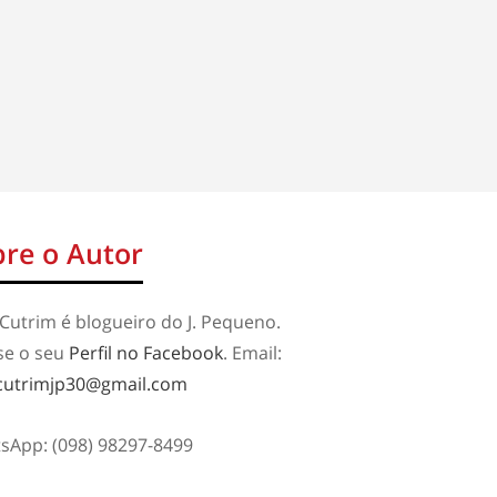
re o Autor
Cutrim é blogueiro do J. Pequeno.
se o seu
Perfil no Facebook
. Email:
cutrimjp30@gmail.com
sApp: (098) 98297-8499