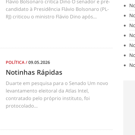
Flávio Bolsonaro critica Dino O senador e pré-
No
candidato à Presidência Flávio Bolsonaro (PL-
No
RJ) criticou o ministro Flávio Dino após...
No
No
No
No
POLÍTICA
/
09.05.2026
No
Notinhas Rápidas
Duarte em pesquisa para o Senado Um novo
levantamento eleitoral da Atlas Intel,
contratado pelo próprio instituto, foi
protocolado...