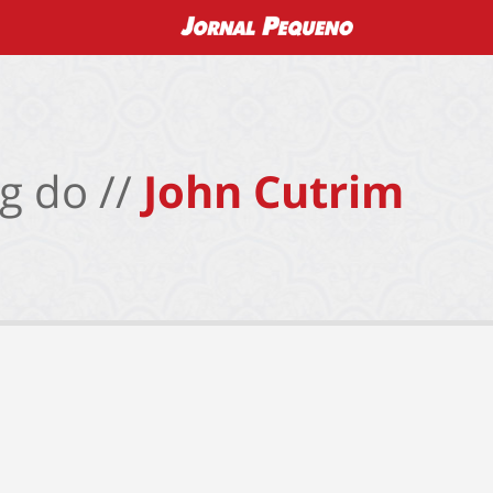
g do //
John Cutrim