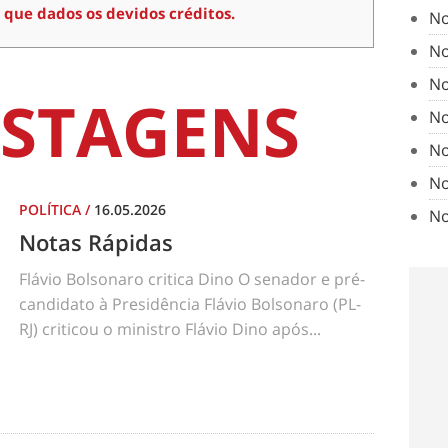
 que dados os devidos créditos.
No
No
No
STAGENS
No
No
No
POLÍTICA
/
16.05.2026
No
Notas Rápidas
Flávio Bolsonaro critica Dino O senador e pré-
candidato à Presidência Flávio Bolsonaro (PL-
RJ) criticou o ministro Flávio Dino após...