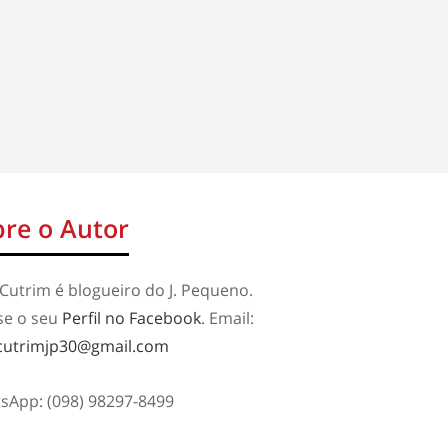
re o Autor
Cutrim é blogueiro do J. Pequeno.
se o seu
Perfil no Facebook
. Email:
cutrimjp30@gmail.com
sApp: (098) 98297-8499