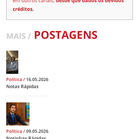
em outros canais,
desde que dados os devidos
créditos.
POSTAGENS
MAIS /
Política
/
16.05.2026
Notas Rápidas
Política
/
09.05.2026
Notinhas Rápidas