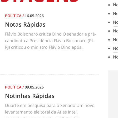
No
No
POLÍTICA
/
16.05.2026
No
Notas Rápidas
No
Flávio Bolsonaro critica Dino O senador e pré-
No
candidato à Presidência Flávio Bolsonaro (PL-
RJ) criticou o ministro Flávio Dino após...
No
No
POLÍTICA
/
09.05.2026
Notinhas Rápidas
Duarte em pesquisa para o Senado Um novo
levantamento eleitoral da Atlas Intel,