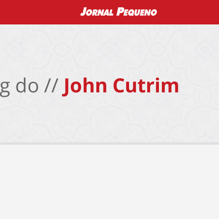
g do //
John Cutrim