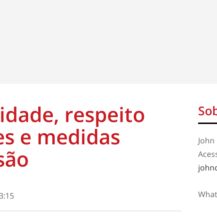
idade, respeito
Sob
es e medidas
John 
são
Aces
john
What
3:15