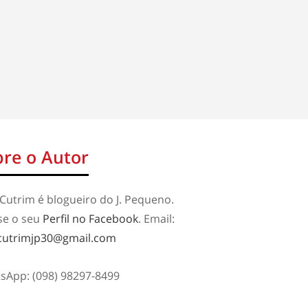
re o Autor
Cutrim é blogueiro do J. Pequeno.
se o seu
Perfil no Facebook
. Email:
cutrimjp30@gmail.com
sApp: (098) 98297-8499