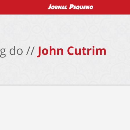
g do //
John Cutrim