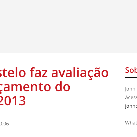
telo faz avaliação
Sob
rçamento do
John 
2013
Aces
john
What
0:06