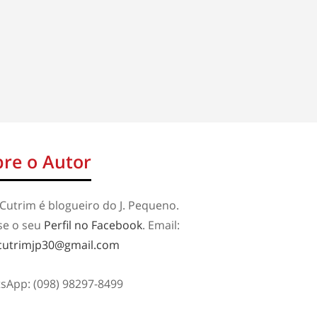
re o Autor
Cutrim é blogueiro do J. Pequeno.
se o seu
Perfil no Facebook
. Email:
cutrimjp30@gmail.com
sApp: (098) 98297-8499