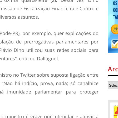
missão de Fiscalização Financeira e Controle
iversos assuntos.
Pode-PR), por exemplo, quer explicações do
olação de prerrogativas parlamentares por
lávio Dino utilizou suas redes sociais para
tares”, criticou Dallagnol.
Ar
nistro no Twitter sobre suposta ligação entre
“Não há indício, prova, nada; só canalhice
 imunidade parlamentar para proteger
lo ministro é grave por intimidar e atingir a