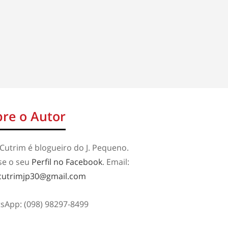
re o Autor
Cutrim é blogueiro do J. Pequeno.
se o seu
Perfil no Facebook
. Email:
cutrimjp30@gmail.com
sApp: (098) 98297-8499