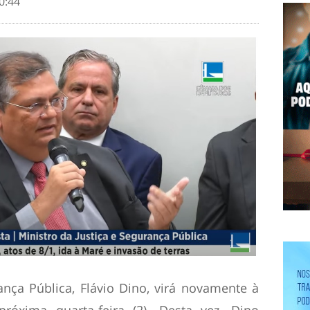
0:44
ança Pública, Flávio Dino, virá novamente à
óxima quarta-feira (2). Desta vez, Dino