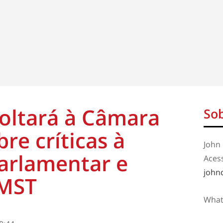
voltará à Câmara
Sob
bre críticas à
John 
arlamentar e
Aces
john
 MST
What