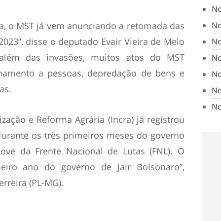
No
la, o MST já vem anunciando a retomada das
No
023”, disse o deputado Evair Vieira de Melo
No
, além das invasões, muitos atos do MST
No
namento a pessoas, depredação de bens e
No
as.
No
No
ização e Reforma Agrária (Incra) já registrou
 durante os três primeiros meses do governo
ove da Frente Nacional de Lutas (FNL). O
iro ano do governo de Jair Bolsonaro”,
rreira (PL-MG).