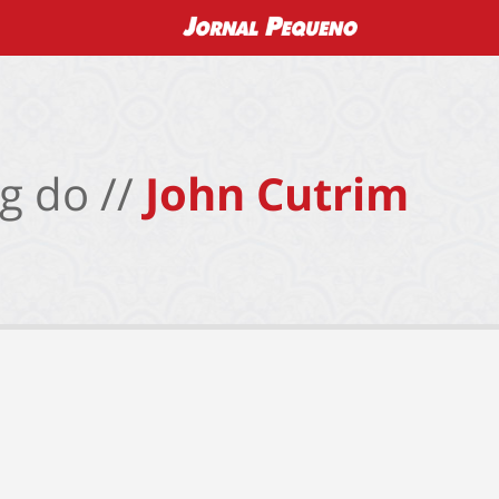
g do //
John Cutrim