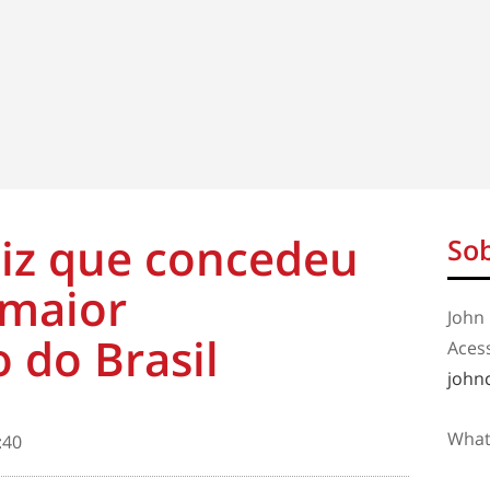
diz que concedeu
Sob
 maior
John 
 do Brasil
Aces
john
What
:40