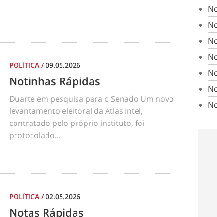
No
No
No
No
POLÍTICA
/
09.05.2026
No
Notinhas Rápidas
No
Duarte em pesquisa para o Senado Um novo
No
levantamento eleitoral da Atlas Intel,
contratado pelo próprio instituto, foi
protocolado...
POLÍTICA
/
02.05.2026
Notas Rápidas