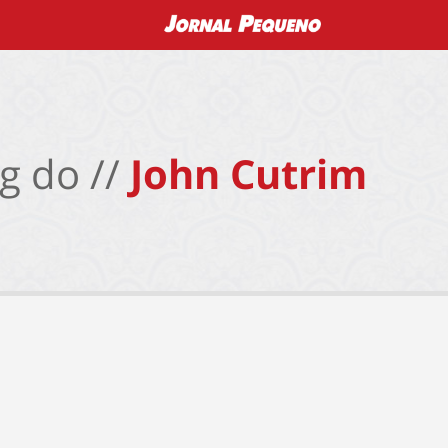
g do //
John Cutrim