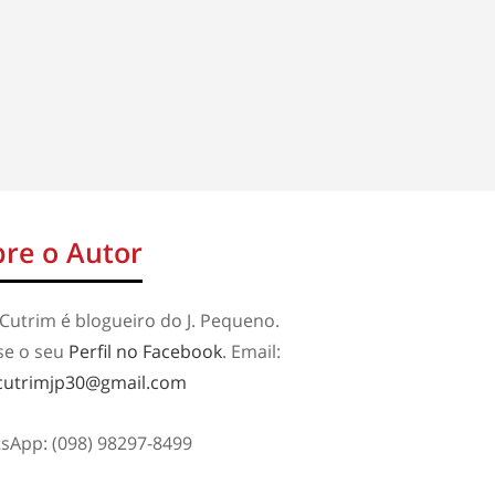
re o Autor
Cutrim é blogueiro do J. Pequeno.
se o seu
Perfil no Facebook
. Email:
cutrimjp30@gmail.com
sApp: (098) 98297-8499