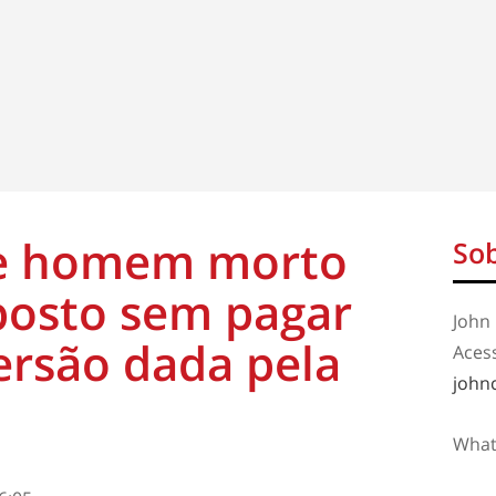
de homem morto
Sob
posto sem pagar
John 
ersão dada pela
Aces
john
What