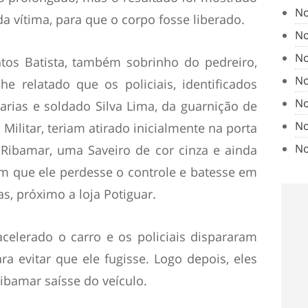
No
 da vítima, para que o corpo fosse liberado.
No
No
os Batista, também sobrinho do pedreiro,
No
e relatado que os policiais, identificados
No
arias e soldado Silva Lima, da guarnição de
No
Militar, teriam atirado inicialmente na porta
No
 Ribamar, uma Saveiro de cor cinza e ainda
om que ele perdesse o controle e batesse em
s, próximo a loja Potiguar.
acelerado o carro e os policiais dispararam
a evitar que ele fugisse. Logo depois, eles
ibamar saísse do veículo.