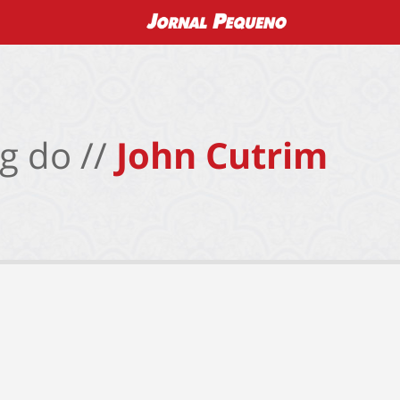
g do //
John Cutrim