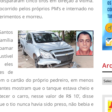
 dispararam cinco tiros em direção à vítima.
 socorrido pelos próprios PM’s e internado no
 ferimentos e morreu.
Santos
família
ibamar
stível
 eles
Ar
es de
com o cartão do próprio pedreiro, em menos
ntes mostram que o tanque estava cheio e
ecer o carro, nesse valor de R$ 10’, disse
e o tio nunca havia sido preso, não bebia e