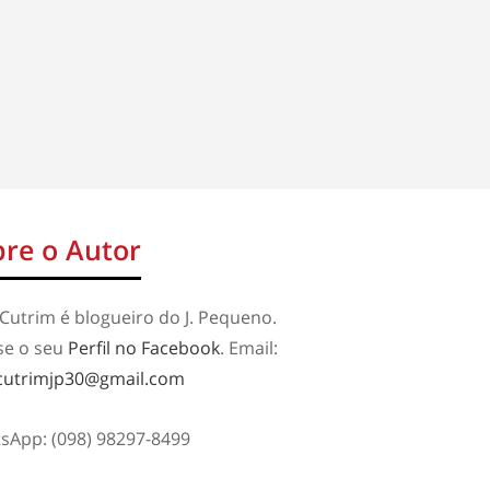
re o Autor
Cutrim é blogueiro do J. Pequeno.
se o seu
Perfil no Facebook
. Email:
cutrimjp30@gmail.com
sApp: (098) 98297-8499