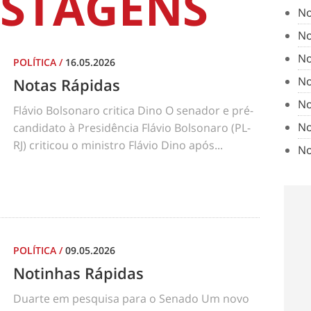
STAGENS
No
No
No
POLÍTICA
/
16.05.2026
No
Notas Rápidas
No
Flávio Bolsonaro critica Dino O senador e pré-
No
candidato à Presidência Flávio Bolsonaro (PL-
RJ) criticou o ministro Flávio Dino após...
No
POLÍTICA
/
09.05.2026
Notinhas Rápidas
Duarte em pesquisa para o Senado Um novo