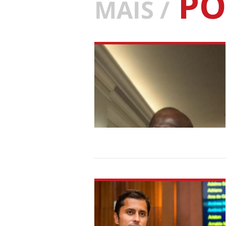
PO
MAIS /