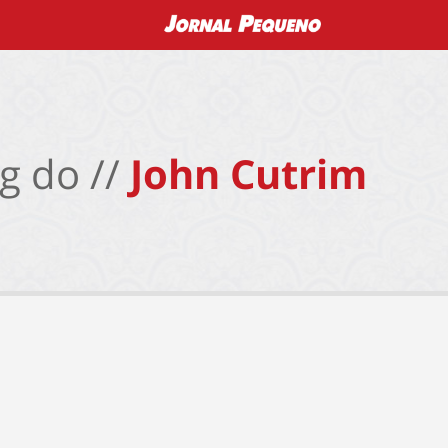
g do //
John Cutrim