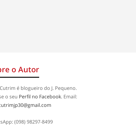
re o Autor
Cutrim é blogueiro do J. Pequeno.
se o seu
Perfil no Facebook
. Email:
cutrimjp30@gmail.com
sApp: (098) 98297-8499