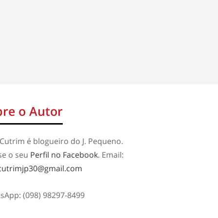
re o Autor
Cutrim é blogueiro do J. Pequeno.
se o seu
Perfil no Facebook
. Email:
cutrimjp30@gmail.com
sApp: (098) 98297-8499