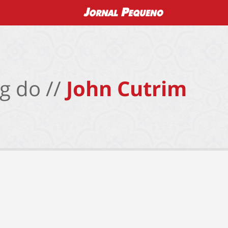
g do //
John Cutrim