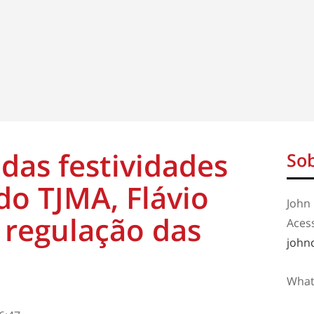
das festividades
Sob
do TJMA, Flávio
John 
 regulação das
Aces
john
What