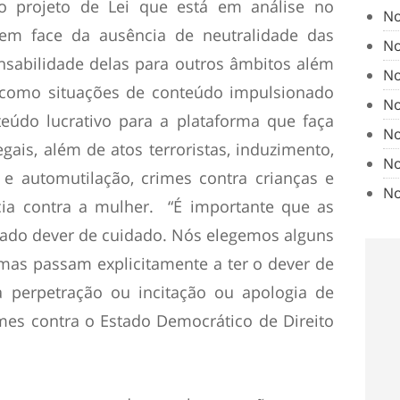
o projeto de Lei que está em análise no
No
em face da ausência de neutralidade das
No
nsabilidade delas para outros âmbitos além
No
, como situações de conteúdo impulsionado
No
teúdo lucrativo para a plataforma que faça
No
ais, além de atos terroristas, induzimento,
No
o e automutilação, crimes contra crianças e
No
ncia contra a mulher. “É importante que as
ado dever de cuidado. Nós elegemos alguns
mas passam explicitamente a ter o dever de
 a perpetração ou incitação ou apologia de
mes contra o Estado Democrático de Direito