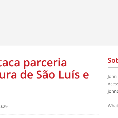
taca parceria
Sob
ura de São Luís e
John 
Aces
john
What
0:29