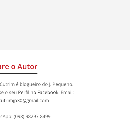
re o Autor
Cutrim é blogueiro do J. Pequeno.
se o seu
Perfil no Facebook
. Email:
cutrimjp30@gmail.com
sApp: (098) 98297-8499