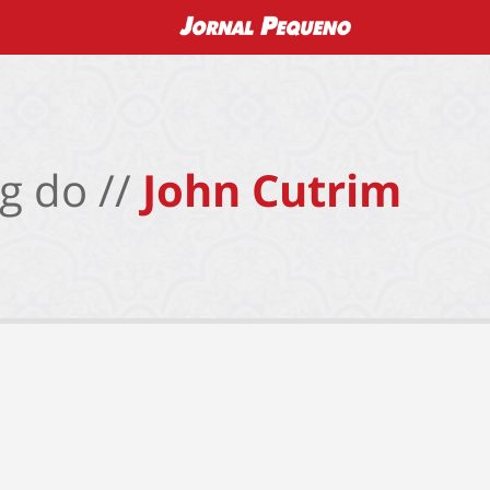
g do //
John Cutrim