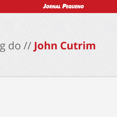
g do //
John Cutrim