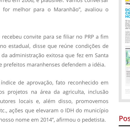
reu em 2006, é plausível. Vamos conversar
 for melhor para o Maranhão”, avaliou o
 recebeu convite para se filiar no PRP a fim
rno estadual, disse que reúne condições de
 da administração exitosa que fez em Santa
te prefeitos maranhenses defendem a idéia.
 índice de aprovação, fato reconhecido em
s projetos na área da agriculta, inclusão
odutores locais e, além disso, promovemos
tc., ações que elevaram o IDH do município
Pos
a nosso nome em 2014”, afirmou o pedetista.