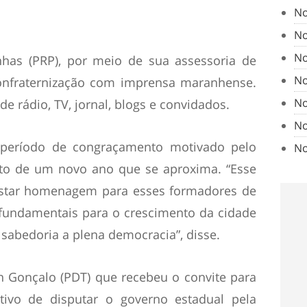
No
No
No
nhas (PRP), por meio de sua assessoria de
No
onfraternização com imprensa maranhense.
No
e rádio, TV, jornal, blogs e convidados.
No
 período de congraçamento motivado pelo
No
ento de um novo ano que se aproxima. “Esse
star homenagem para esses formadores de
fundamentais para o crescimento da cidade
sabedoria a plena democracia”, disse.
on Gonçalo (PDT) que recebeu o convite para
tivo de disputar o governo estadual pela