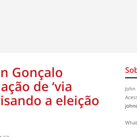
on Gonçalo
Sob
ação de ‘via
John 
visando a eleição
Aces
john
What