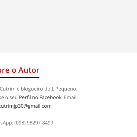
re o Autor
Cutrim é blogueiro do J. Pequeno.
se o seu
Perfil no Facebook
. Email:
cutrimjp30@gmail.com
sApp: (098) 98297-8499