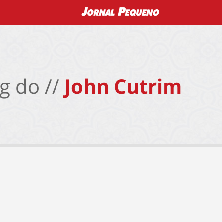
g do //
John Cutrim