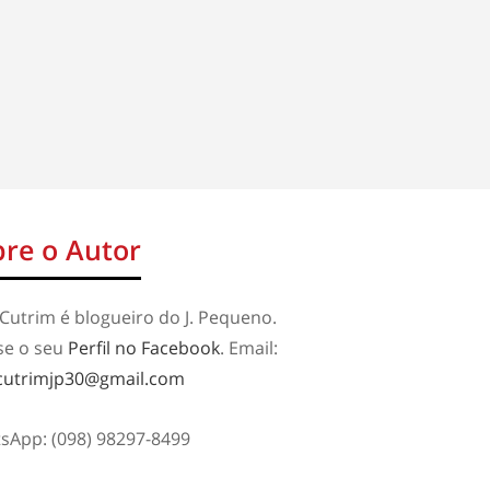
re o Autor
Cutrim é blogueiro do J. Pequeno.
se o seu
Perfil no Facebook
. Email:
cutrimjp30@gmail.com
sApp: (098) 98297-8499