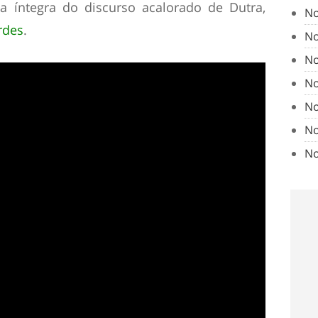
 íntegra do discurso acalorado de Dutra,
No
rdes
.
No
No
No
No
No
No