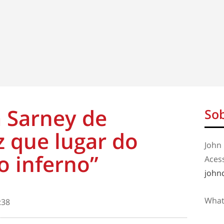
 Sarney de
Sob
z que lugar do
John 
o inferno”
Aces
john
What
:38