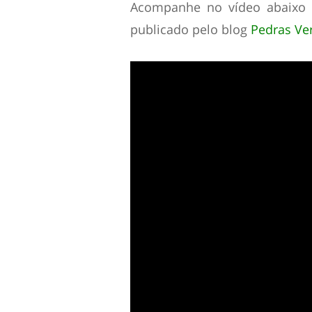
Acompanhe no vídeo abaixo a
publicado pelo blog
Pedras Ve