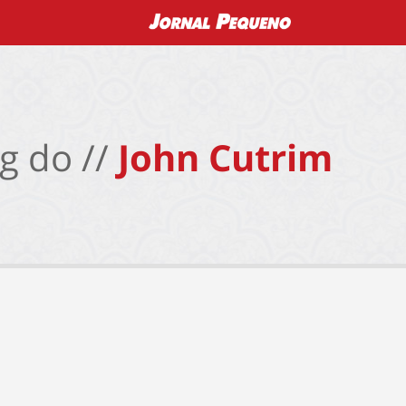
g do //
John Cutrim