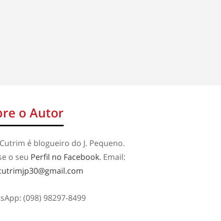
re o Autor
Cutrim é blogueiro do J. Pequeno.
se o seu
Perfil no Facebook
. Email:
cutrimjp30@gmail.com
sApp: (098) 98297-8499