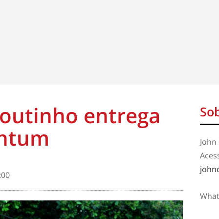
Coutinho entrega
Sob
untum
John 
Aces
john
:00
What