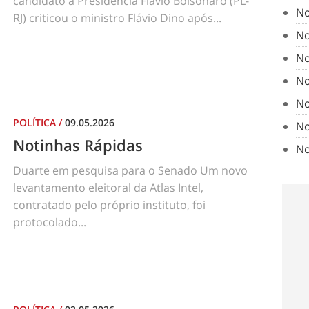
candidato à Presidência Flávio Bolsonaro (PL-
No
RJ) criticou o ministro Flávio Dino após...
No
No
No
No
POLÍTICA
/
09.05.2026
No
Notinhas Rápidas
No
Duarte em pesquisa para o Senado Um novo
levantamento eleitoral da Atlas Intel,
contratado pelo próprio instituto, foi
protocolado...