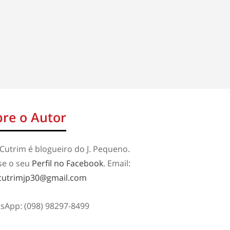
re o Autor
Cutrim é blogueiro do J. Pequeno.
se o seu
Perfil no Facebook
. Email:
cutrimjp30@gmail.com
sApp: (098) 98297-8499