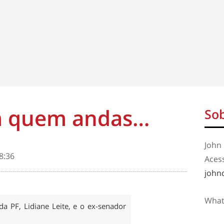
m quem andas…
Sob
John 
8:36
Aces
john
What
 da PF, Lidiane Leite, e o ex-senador