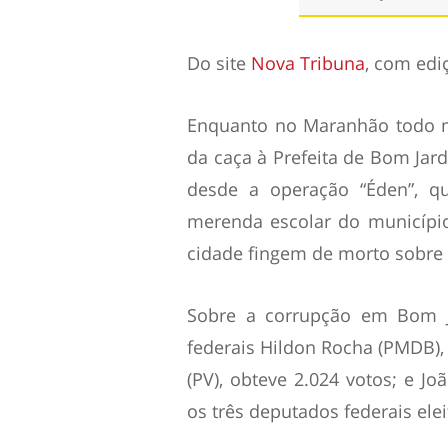
Do site
Nova Tribuna
, com edi
Enquanto no Maranhão todo m
da caça à Prefeita de Bom Jardi
desde a operação “Éden”, q
merenda escolar do municípi
cidade fingem de morto sobre 
Sobre a corrupção em Bom J
federais Hildon Rocha (PMDB), 
(PV), obteve 2.024 votos; e J
os três deputados federais el