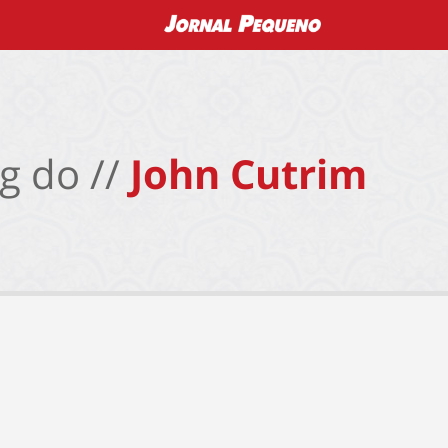
g do //
John Cutrim