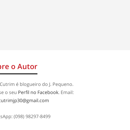
re o Autor
Cutrim é blogueiro do J. Pequeno.
se o seu
Perfil no Facebook
. Email:
cutrimjp30@gmail.com
sApp: (098) 98297-8499