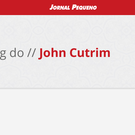
g do //
John Cutrim