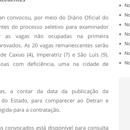
No
No
ran convocou, por meio do Diário Oficial do
No
ntes do processo seletivo para examinador
No
er as vagas não ocupadas na primeira
No
provados. As 20 vagas remanescentes serão
No
de Caxias (4), Imperatriz (7) e São Luís (9).
No
soas com deficiência, uma na cidade de
as, a contar da data da publicação da
l do Estado, para comparecer ao Detran e
gida para a contratação.
os convocados está disponível para consulta