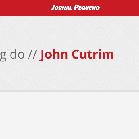
g do //
John Cutrim