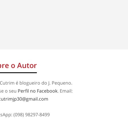
re o Autor
Cutrim é blogueiro do J. Pequeno.
se o seu
Perfil no Facebook
. Email:
cutrimjp30@gmail.com
sApp: (098) 98297-8499