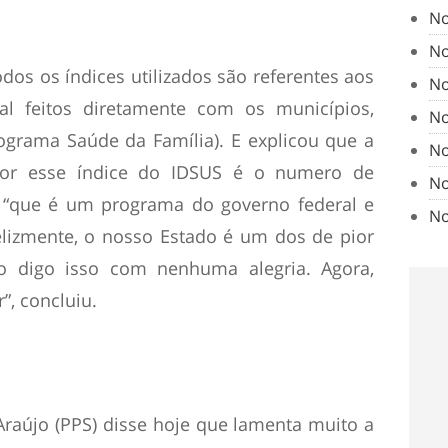
No
No
dos os índices utilizados são referentes aos
No
l feitos diretamente com os municípios,
No
ograma Saúde da Família). E explicou que a
No
mpor esse índice do IDSUS é o numero de
No
, “que é um programa do governo federal e
No
elizmente, o nosso Estado é um dos de pior
não digo isso com nenhuma alegria. Agora,
”, concluiu.
Araújo (PPS) disse hoje que lamenta muito a