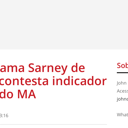
ama Sarney de
Sob
contesta indicador
John 
 do MA
Aces
john
What
3:16