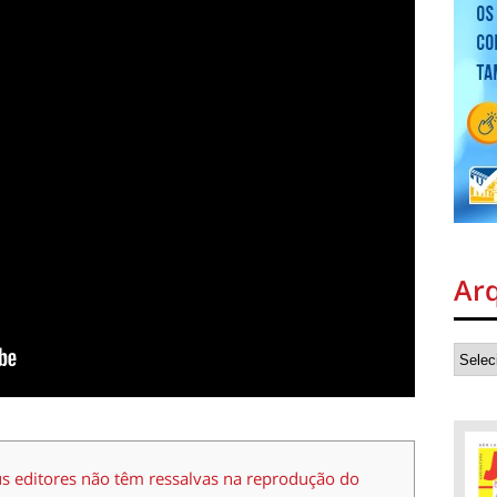
Ar
us editores não têm ressalvas na reprodução do