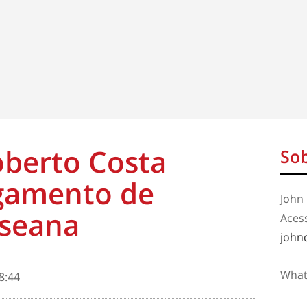
oberto Costa
Sob
gamento de
John 
oseana
Aces
john
What
8:44