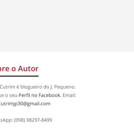
re o Autor
Cutrim é blogueiro do J. Pequeno.
se o seu
Perfil no Facebook
. Email:
cutrimjp30@gmail.com
sApp: (098) 98297-8499