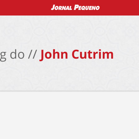
g do //
John Cutrim