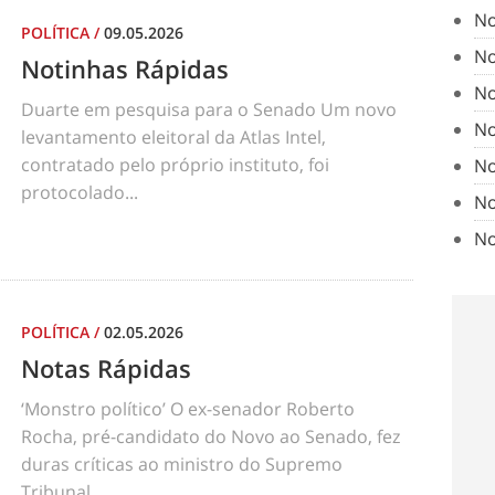
No
POLÍTICA
/
09.05.2026
No
Notinhas Rápidas
No
Duarte em pesquisa para o Senado Um novo
No
levantamento eleitoral da Atlas Intel,
contratado pelo próprio instituto, foi
No
protocolado...
No
No
POLÍTICA
/
02.05.2026
Notas Rápidas
‘Monstro político’ O ex-senador Roberto
Rocha, pré-candidato do Novo ao Senado, fez
duras críticas ao ministro do Supremo
Tribunal...