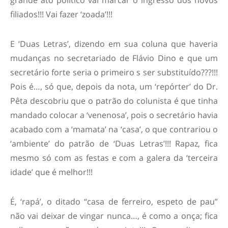
grande ato político vai marcar o ingresso dos novos
filiados!!! Vai fazer ‘zoada’!!!
E ‘Duas Letras’, dizendo em sua coluna que haveria
mudanças no secretariado de Flávio Dino e que um
secretário forte seria o primeiro s ser substituído???!!!
Pois é…, só que, depois da nota, um ‘repórter’ do Dr.
Pêta descobriu que o patrão do colunista é que tinha
mandado colocar a ‘venenosa’, pois o secretário havia
acabado com a ‘mamata’ na ‘casa’, o que contrariou o
‘ambiente’ do patrão de ‘Duas Letras’!!! Rapaz, fica
mesmo só com as festas e com a galera da ‘terceira
idade’ que é melhor!!!
É, ‘rapá’, o ditado “casa de ferreiro, espeto de pau”
não vai deixar de vingar nunca…, é como a onça; fica