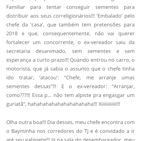
Familiar para tentar conseguir sementes para
distribuir aos seus correligionários!!! ‘Embalado’ pelo
chefe da ‘casa’, que também tem pretensões para
2018 e que, consequentemente, não vai querer
fortalecer um concorrente, o ex-vereador saiu da
secretaria desanimado, sem sementes e sem
esperança a curto prazo!!! Quando entrou no carro, o
motorista, que já sabia o assunto que o chefe tinha
ido tratar, ‘atacou’: “Chefe, me arranje umas
sementes dessas”!!! E o ex-vereador: “Arranjar,
como???!!! Essa p… não tem alpiste pra engasgar um
guriatã”, hahahahahahahahahahaha!!! Xiiiiiiiiiiii!!!
Olha outra boa!!! Dia desses, meu chefe encontra com
o Bayminha nos corredores do TJ e é convidado a ir
até seu gabinete!!! Já na sala do desembargador, meu