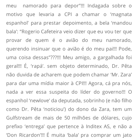
meu namorado para depor”!!! Indagada sobre o
motivo que levaria a CPI a chamar o ‘magnata
espanhol’ para prestar depoimento, a bela ‘mandou
bala’: “Rogerio Cafeteira veio dizer que eu vou ter que
provar de quem é o avião do meu namorado,
querendo insinuar que o avião é do meu pai!!! Pode,
uma coisa dessas”???!!! Meu amigo, a gargalhada foi
geral!!! É, ‘rapá’. sem objeto determinado, Dr. Pêta
não duvida de acharem que podem chamar ‘Mr. Zara’
para dar uma mídia maior à CPI!!! Agora, cá pra nós,
nada a ver essa suspeita do líder do governo!!! O
espanhol ‘newlove’ da deputada, sobrinho (e não filho
como Dr. Pêta ‘noticiou’) do dono da Zara, tem um
Gulfstream de mais de 50 milhões de dólares, cujo
prefixo ‘entrega’ que pertence à Inditex AS, e não a
‘Don Ricardon’!!! É muita ‘bala’ pra comprar um jato