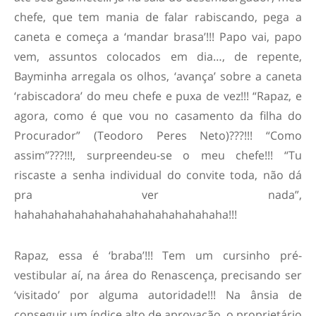
chefe, que tem mania de falar rabiscando, pega a
caneta e começa a ‘mandar brasa’!!! Papo vai, papo
vem, assuntos colocados em dia…, de repente,
Bayminha arregala os olhos, ‘avança’ sobre a caneta
‘rabiscadora’ do meu chefe e puxa de vez!!! “Rapaz, e
agora, como é que vou no casamento da filha do
Procurador” (Teodoro Peres Neto)???!!! “Como
assim”???!!!, surpreendeu-se o meu chefe!!! “Tu
riscaste a senha individual do convite toda, não dá
pra ver nada”,
hahahahahahahahahahahahahahahaha!!!
Rapaz, essa é ‘braba’!!! Tem um cursinho pré-
vestibular aí, na área do Renascença, precisando ser
‘visitado’ por alguma autoridade!!! Na ânsia de
conseguir um índice alto de aprovação, o proprietário