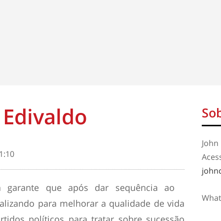
 Edivaldo
Sob
John 
1:10
Aces
john
da garante que após dar sequência ao
What
alizando para melhorar a qualidade de vida
rtidos políticos para tratar sobre sucessão