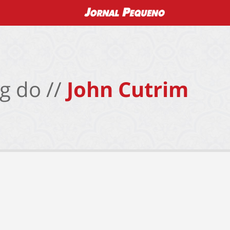
g do //
John Cutrim