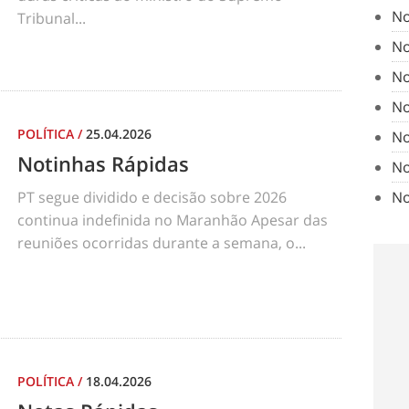
No
Tribunal...
No
No
No
POLÍTICA
/
25.04.2026
No
Notinhas Rápidas
No
No
PT segue dividido e decisão sobre 2026
continua indefinida no Maranhão Apesar das
reuniões ocorridas durante a semana, o...
POLÍTICA
/
18.04.2026