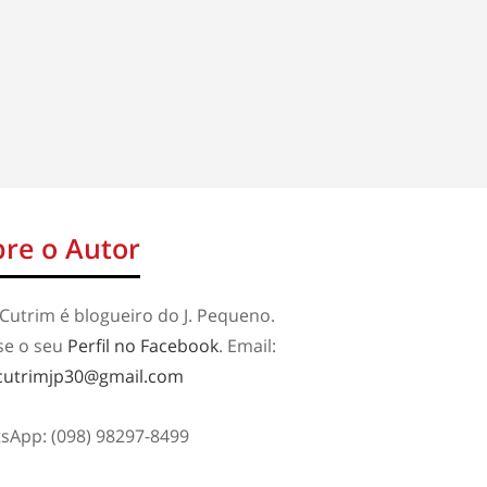
re o Autor
Cutrim é blogueiro do J. Pequeno.
se o seu
Perfil no Facebook
. Email:
cutrimjp30@gmail.com
sApp: (098) 98297-8499