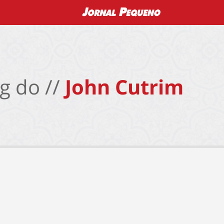
g do //
John Cutrim