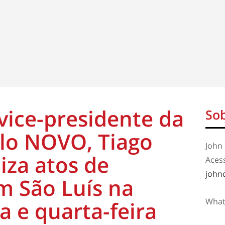
vice-presidente da
Sob
lo NOVO, Tiago
John 
iza atos de
Aces
john
 São Luís na
What
a e quarta-feira