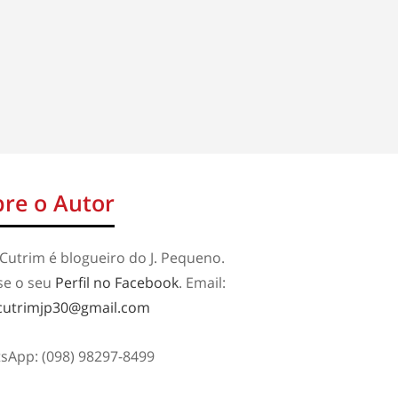
re o Autor
Cutrim é blogueiro do J. Pequeno.
se o seu
Perfil no Facebook
. Email:
cutrimjp30@gmail.com
sApp: (098) 98297-8499