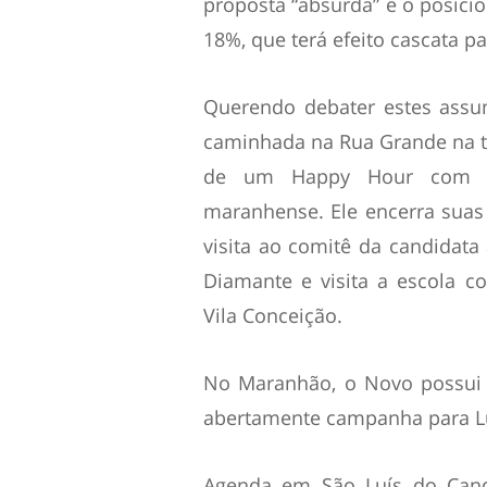
proposta “absurda” e o posici
18%, que terá efeito cascata p
Querendo debater estes assun
caminhada na Rua Grande na te
de um Happy Hour com fil
maranhense. Ele encerra suas
visita ao comitê da candidata
Diamante e visita a escola 
Vila Conceição.
No Maranhão, o Novo possui s
abertamente campanha para Lui
Agenda em São Luís do Candi