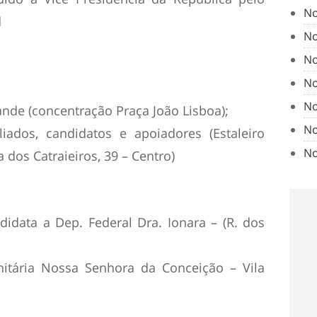
No
d
No
No
No
No
de (concentração Praça João Lisboa);
No
ados, candidatos e apoiadores (Estaleiro
No
 dos Catraieiros, 39 – Centro)
didata a Dep. Federal Dra. Ionara – (R. dos
nitária Nossa Senhora da Conceição – Vila