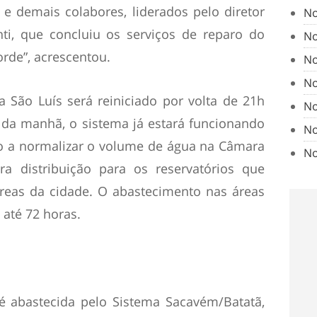
 demais colabores, liderados pelo diretor
No
ti, que concluiu os serviços de reparo do
No
rde”, acrescentou.
No
No
São Luís será reiniciado por volta de 21h
No
 da manhã, o sistema já estará funcionando
No
o a normalizar o volume de água na Câmara
No
ara distribuição para os reservatórios que
reas da cidade. O abastecimento nas áreas
 até 72 horas.
 é abastecida pelo Sistema Sacavém/Batatã,