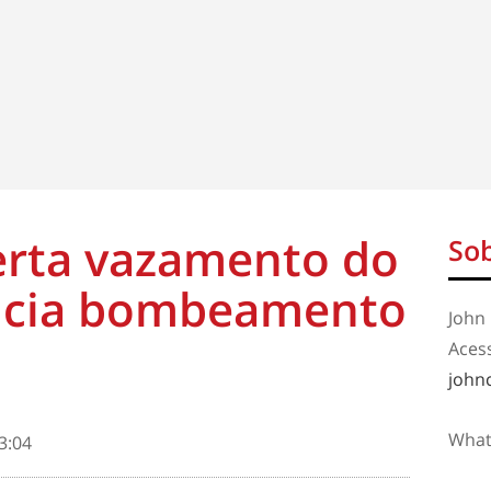
rta vazamento do
Sob
inicia bombeamento
John 
Aces
john
What
3:04