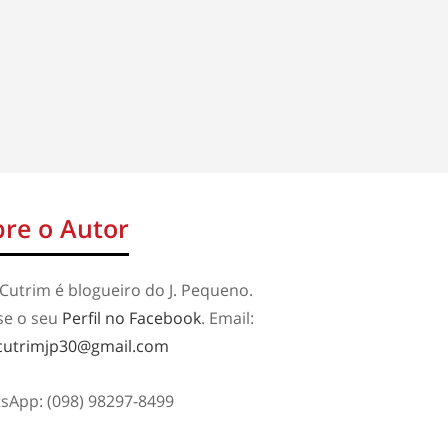
re o Autor
Cutrim é blogueiro do J. Pequeno.
se o seu
Perfil no Facebook
. Email:
cutrimjp30@gmail.com
sApp: (098) 98297-8499