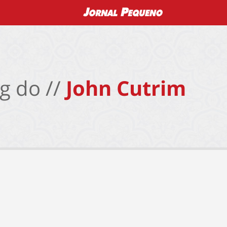
g do //
John Cutrim