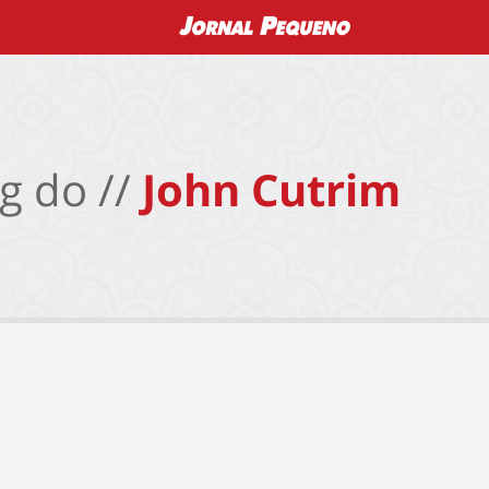
g do //
John Cutrim