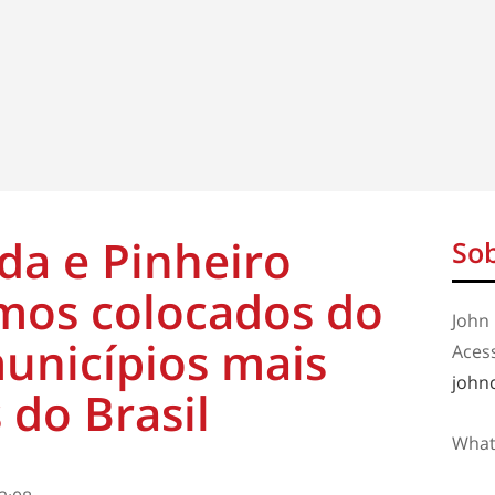
da e Pinheiro
Sob
imos colocados do
John 
unicípios mais
Aces
john
 do Brasil
What