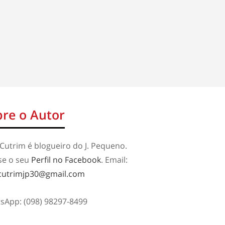
re o Autor
Cutrim é blogueiro do J. Pequeno.
se o seu
Perfil no Facebook
. Email:
cutrimjp30@gmail.com
sApp: (098) 98297-8499