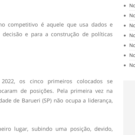
No
No
no competitivo é aquele que usa dados e
No
 decisão e para a construção de políticas
No
No
No
No
2022, os cinco primeiros colocados se
caram de posições. Pela primeira vez na
dade de Barueri (SP) não ocupa a liderança,
meiro lugar, subindo uma posição, devido,