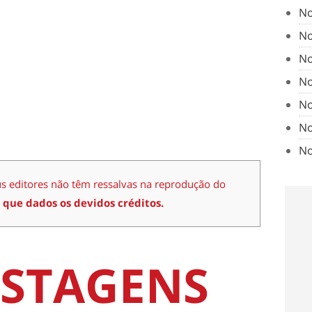
No
No
No
No
No
No
No
us editores não têm ressalvas na reprodução do
 que dados os devidos créditos.
STAGENS