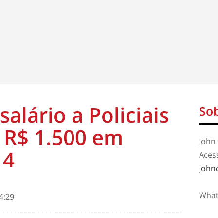
alário a Policiais
Sob
a R$ 1.500 em
John 
14
Aces
john
What
4:29