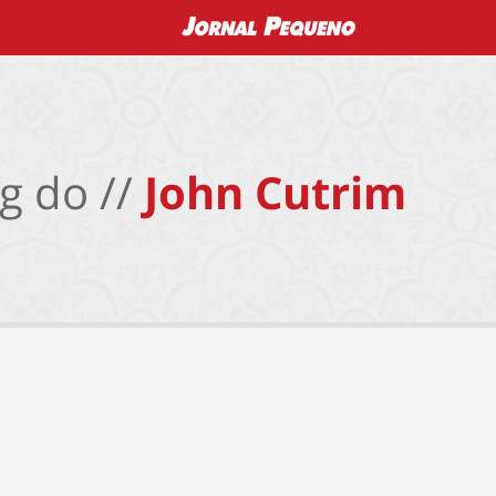
g do //
John Cutrim