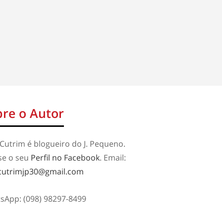
re o Autor
Cutrim é blogueiro do J. Pequeno.
se o seu
Perfil no Facebook
. Email:
cutrimjp30@gmail.com
sApp: (098) 98297-8499