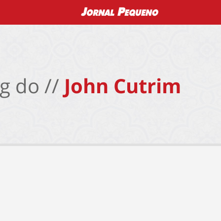
g do //
John Cutrim