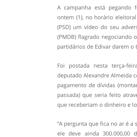
A campanha está pegando f
ontem (1), no horário eleitora
(PSD) um vídeo do seu adversá
(PMDB) flagrado negociando o 
partidários de Edivar darem o 
Foi postada nesta terça-fei
deputado Alexandre Almeida 
pagamento de dívidas (monta
passada) que seria feito atr
que receberiam o dinheiro e l
“A pergunta que fica no ar é a
ele deve ainda 300.000,00 