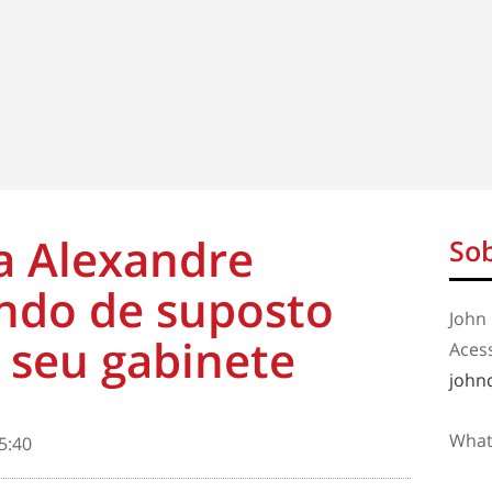
a Alexandre
Sob
ndo de suposto
John 
seu gabinete
Aces
john
What
5:40