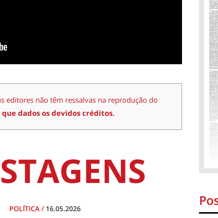
us editores não têm ressalvas na reprodução do
 que dados os devidos créditos.
STAGENS
Pos
POLÍTICA
/
16.05.2026