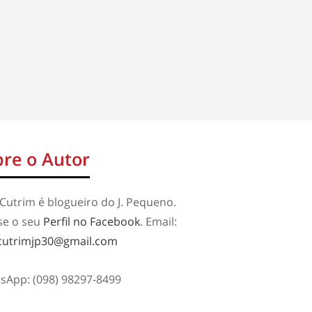
re o Autor
Cutrim é blogueiro do J. Pequeno.
se o seu
Perfil no Facebook
. Email:
cutrimjp30@gmail.com
sApp: (098) 98297-8499