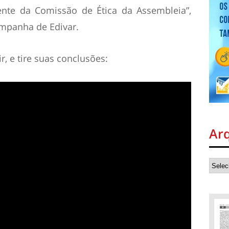
dente da Comissão de Ética da Assembleia”,
mpanha de Edivar.
r, e tire suas conclusões:
Ar