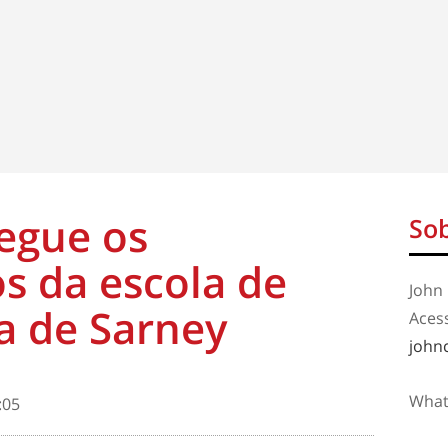
segue os
Sob
s da escola de
John 
a de Sarney
Aces
john
What
:05