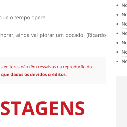
No
No
 que o tempo opere.
No
No
orar, ainda vai piorar um bocado. (Ricardo
No
No
No
us editores não têm ressalvas na reprodução do
 que dados os devidos créditos.
STAGENS