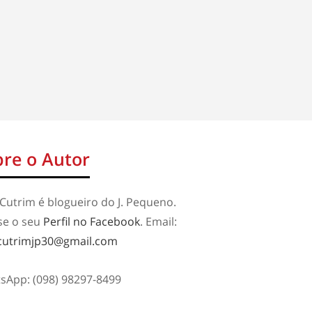
re o Autor
Cutrim é blogueiro do J. Pequeno.
se o seu
Perfil no Facebook
. Email:
cutrimjp30@gmail.com
sApp: (098) 98297-8499