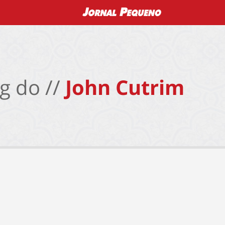
g do //
John Cutrim