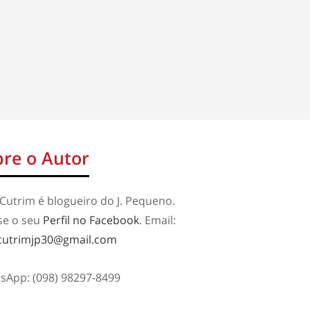
re o Autor
Cutrim é blogueiro do J. Pequeno.
se o seu
Perfil no Facebook
. Email:
cutrimjp30@gmail.com
sApp: (098) 98297-8499