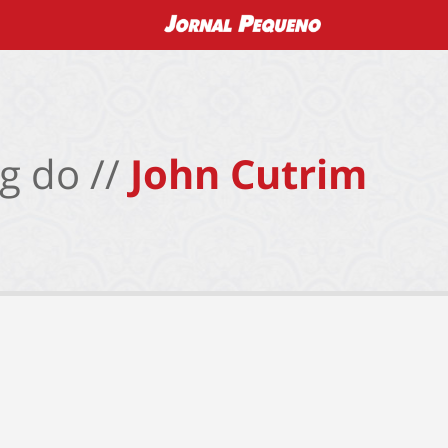
g do //
John Cutrim