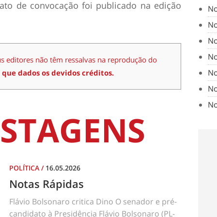
O ato de convocação foi publicado na edição
No
No
No
No
us editores não têm ressalvas na reprodução do
No
 que dados os devidos créditos.
No
No
STAGENS
POLÍTICA
/
16.05.2026
Notas Rápidas
Flávio Bolsonaro critica Dino O senador e pré-
candidato à Presidência Flávio Bolsonaro (PL-