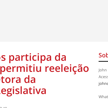
s participa da
Sob
permitiu reeleição
John 
tora da
Aces
john
egislativa
What