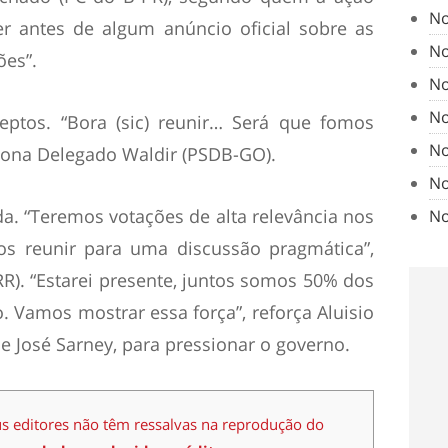
No
r antes de algum anúncio oficial sobre as
No
ões”.
No
No
eptos. “Bora (sic) reunir… Será que fomos
No
tiona Delegado Waldir (PSDB-GO).
No
. “Teremos votações de alta relevância nos
No
os reunir para uma discussão pragmática”,
R). “Estarei presente, juntos somos 50% dos
. Vamos mostrar essa força”, reforça Aluisio
e José Sarney, para pressionar o governo.
us editores não têm ressalvas na reprodução do