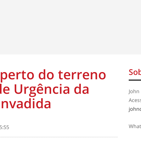
 perto do terreno
Sob
de Urgência da
John 
 invadida
Aces
john
What
5:55