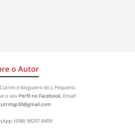
re o Autor
Cutrim é blogueiro do J. Pequeno.
se o seu
Perfil no Facebook
. Email:
cutrimjp30@gmail.com
sApp: (098) 98297-8499