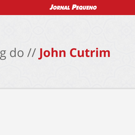
g do //
John Cutrim