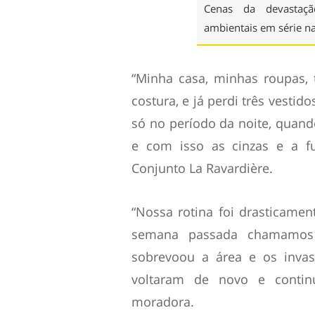
Cenas da devastaç
ambientais em série n
“Minha casa, minhas roupas,
costura, e já perdi três vestid
só no período da noite, quan
e com isso as cinzas e a 
Conjunto La Ravardière.
“Nossa rotina foi drasticame
semana passada chamamos a
sobrevoou a área e os inva
voltaram de novo e contin
moradora.