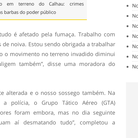
ão em terreno do Calhau: crimes
No
as barbas do poder público
No
No
 tudo é afetado pela fumaça. Trabalho com
No
os de noiva. Estou sendo obrigada a trabalhar
No
do o movimento no terreno invadido diminui
No
fuligem também”, disse uma moradora do
No
nte alterada e o nosso sossego também. Na
 polícia, o Grupo Tático Aéreo (GTA)
sores foram embora, mas no dia seguinte
uam aí desmatando tudo”, completou a