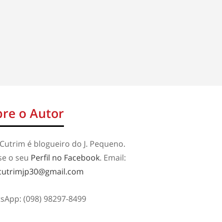
re o Autor
Cutrim é blogueiro do J. Pequeno.
se o seu
Perfil no Facebook
. Email:
cutrimjp30@gmail.com
sApp: (098) 98297-8499