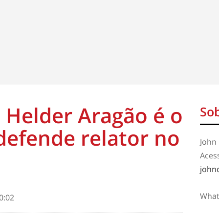
 Helder Aragão é o
Sob
efende relator no
John 
Aces
john
What
0:02