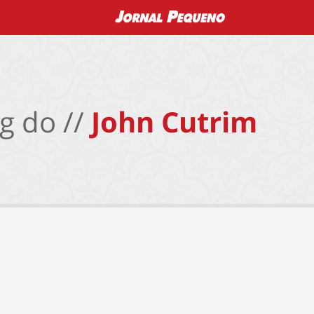
g do //
John Cutrim