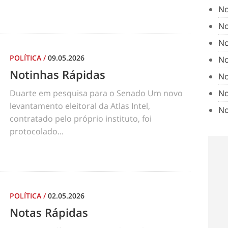
No
No
No
POLÍTICA
/
09.05.2026
No
Notinhas Rápidas
No
No
Duarte em pesquisa para o Senado Um novo
levantamento eleitoral da Atlas Intel,
No
contratado pelo próprio instituto, foi
protocolado...
POLÍTICA
/
02.05.2026
Notas Rápidas