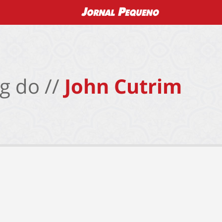
g do //
John Cutrim