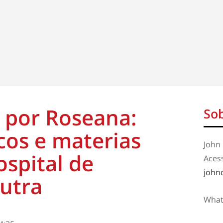
por Roseana:
Sob
cos e materias
John 
ospital de
Aces
john
utra
What