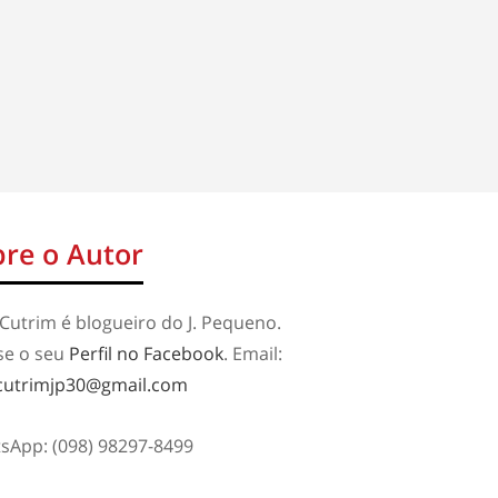
re o Autor
Cutrim é blogueiro do J. Pequeno.
se o seu
Perfil no Facebook
. Email:
cutrimjp30@gmail.com
sApp: (098) 98297-8499