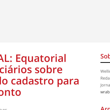
L: Equatorial
Sob
ciários sobre
Well
do cadastro para
Redaç
Jorna
onto
wrab
Ar