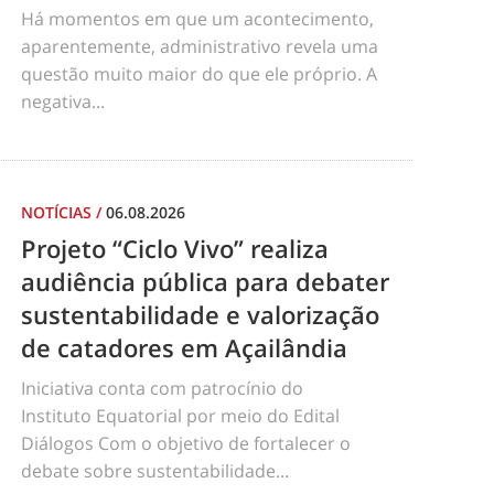
Há momentos em que um acontecimento,
aparentemente, administrativo revela uma
questão muito maior do que ele próprio. A
negativa...
NOTÍCIAS
/
06.08.2026
Projeto “Ciclo Vivo” realiza
audiência pública para debater
sustentabilidade e valorização
de catadores em Açailândia
Iniciativa conta com patrocínio do
Instituto Equatorial por meio do Edital
Diálogos Com o objetivo de fortalecer o
debate sobre sustentabilidade...