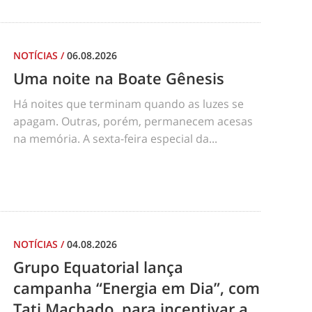
NOTÍCIAS
/
06.08.2026
Uma noite na Boate Gênesis
Há noites que terminam quando as luzes se
apagam. Outras, porém, permanecem acesas
na memória. A sexta-feira especial da...
NOTÍCIAS
/
04.08.2026
Grupo Equatorial lança
campanha “Energia em Dia”, com
Tati Machado, para incentivar a