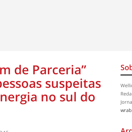
m de Parceria”
Sob
pessoas suspeitas
Well
energia no sul do
Redaç
Jorna
wrab
Ar